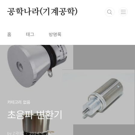
본문 바로가기
공학나라(기계공학)
홈
태그
방명록
카테고리 없음
초음파 변환기
by Z국대Z
2024. 4. 28.