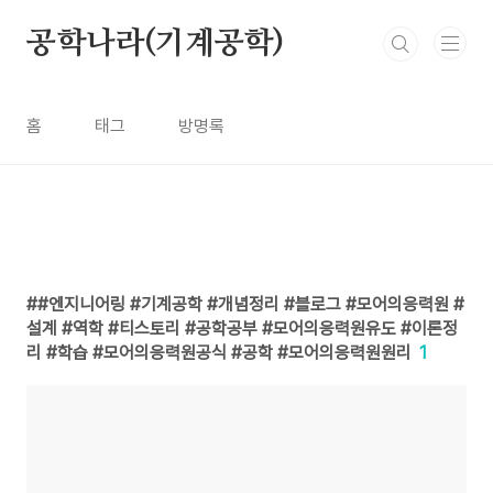
본문 바로가기
공학나라(기계공학)
홈
태그
방명록
#엔지니어링 #기계공학 #개념정리 #블로그 #모어의응력원 #
설계 #역학 #티스토리 #공학공부 #모어의응력원유도 #이론정
리 #학습 #모어의응력원공식 #공학 #모어의응력원원리
1