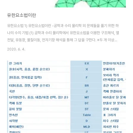
유한요소법이란
유한요소법 1) 유한요소법이란 -공학과 수리 물리학 외 문제들을 풀기 위한 하
나의 수치 기법 (1) 공학과 수리 물리학에서 유한요소법을 이용한 구조해석, 열
전달, 유동장, 물질이동, 전자기장 해석을 통해 그 답을 구한다. ※두 개 이상의
요소들이 공유하는 점을 절점이라고 한다. (2) 유한요소법은 전체 물체에 대한
2020. 6. 4.
문제를 한 번에 풀지 않고 각각의 유한 요소에 대해 방정식을 세우고 그들을 조
합하여 전체에 대한 방정식을 구한다. 2) 일반적인 유한요소법 - 유한요소법은
일반적으로 유연 도법(하중법), 변위법(강성법)으로 구분된다. (1) 유연 도법(강
성법): 미지수로서 내력을 사용→ 지배 방정식을 구하기 위해 먼저 평형 방정식
사용→적합 방적식을 사용하여 필요한 방정식을 추가한다. (2) 변위법(강성
법)..