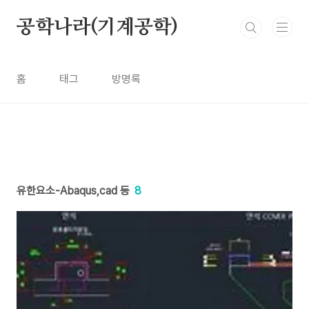
본문 바로가기
공학나라(기계공학)
홈
태그
방명록
유한요소-Abaqus,cad 등
8