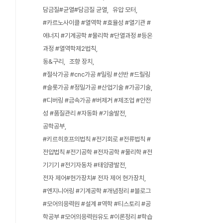
담금질#균열#담금질 균열
유압 모터
#카르노사이클 #열역학 #효율성 #열기관 #
에너지 #기계공학 #물리학 #단열과정 #등온
과정 #열역학제2법칙
동&구리
조향 장치
#절삭가공 #cnc가공 #밀링 #선반 #드릴링
#슬롯가공 #정밀가공 #산업기술 #가공기술
#디버링 #금속가공 #버제거 #제조업 #안전
성 #품질관리 #자동화 #기술발전
공학공부
#키르히호프의법칙 #전기회로 #전류법칙 #
전압법칙 #전기공학 #전자공학 #물리학 #전
기기기 #전기자동차 #태양광발전
전자 제어#현가장치# 전자 제어 현가장치
#엔지니어링 #기계공학 #개념정리 #블로그
#모어의응력원 #설계 #역학 #티스토리 #공
학공부 #모어의응력원유도 #이론정리 #학습