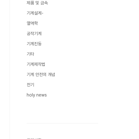
제품 및 금속
기계설계-
열역학
공작기계
기계진동
기타
기계제작법
기계 안전의 개념
전기
holy news