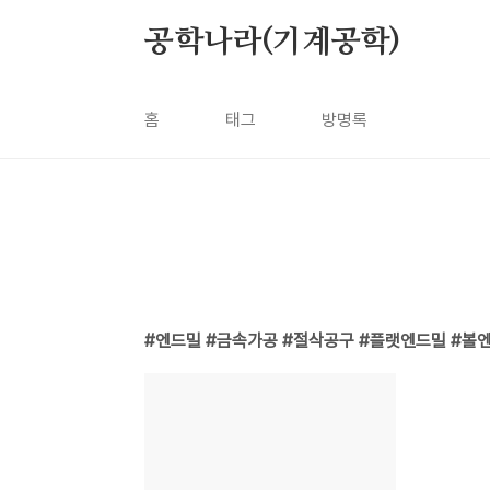
본문 바로가기
공학나라(기계공학)
홈
태그
방명록
엔드밀 #금속가공 #절삭공구 #플랫엔드밀 #