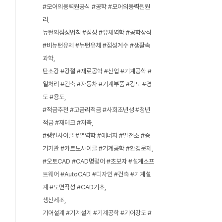
#모어의응력원공식 #공학 #모어의응력원원
리
뉴턴의점성법칙 #점성 #유체역학 #공학상식
#비뉴턴유체 #뉴턴유체 #점성계수 #생활속
과학
탄소강 #강철 #재료공학 #산업 #기계공학 #
열처리 #건축 #자동차 #기계부품 #강도 #경
도 #용도
#적금추천 #고금리적금 #사회초년생 #청년
적금 #재테크 #저축
#랭킨사이클 #열역학 #에너지 #발전소 #증
기기관 #카르노사이클 #기계공학 #환경문제
#오토CAD #CAD명령어 #초보자 #설계소프
트웨어 #AutoCAD #디자인 #건축 #기계설
계 #도면작성 #CAD기초
생산제조
기어설계 #기계설계 #기계공학 #기어강도 #