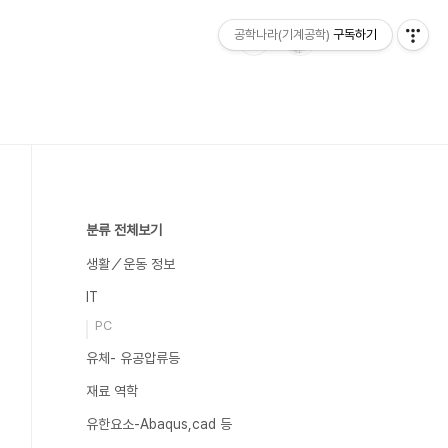
공학나라(기계공학)
구독하기
분류 전체보기
생활／운동 정보
IT
PC
유체- 유공압류등
재료 역학
유한요소-Abaqus,cad 등