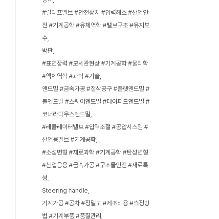
#릴리프밸브 #안전장치 #압력해소 #산업안
전 #기계공학 #유체역학 #밸브구조 #유지보
수
박판
#표면장력 #모세관현상 #기계공학 #물리학
#액체역학 #과학 #기술
엔드밀 #금속가공 #절삭공구 #플랫엔드밀 #
볼엔드밀 #스퀘어엔드밀 #테이퍼드엔드밀 #
코너라디우스엔드밀
#레큘레이터밸브 #압력조절 #공압시스템 #
산업용밸브 #기계공학
#소성변형 #재료과학 #기계공학 #탄성변형
#산업응용 #금속가공 #구조물안전 #재료특
성
Steering handle
기계가공 #공차 #정밀도 #제조비용 #측정방
법 #기계부품 #품질관리