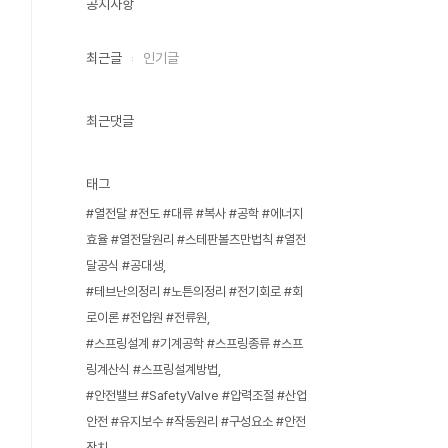
공지사항
최근글
인기글
최근댓글
태그
#열전달 #전도 #대류 #복사 #공학 #에너지
효율 #열전달원리 #스테판볼츠만법칙 #열전
달공식 #공대생
#테브난의정리 #노튼의정리 #전기회로 #회
로이론 #전압원 #전류원
#스프링설계 #기계공학 #스프링종류 #스프
링계산식 #스프링설계방법
#안전밸브 #SafetyValve #압력조절 #산업
안전 #유지보수 #작동원리 #구성요소 #안전
장치