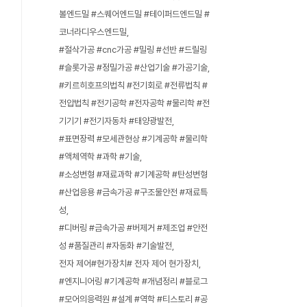
볼엔드밀 #스퀘어엔드밀 #테이퍼드엔드밀 #
코너라디우스엔드밀
#절삭가공 #cnc가공 #밀링 #선반 #드릴링
#슬롯가공 #정밀가공 #산업기술 #가공기술
#키르히호프의법칙 #전기회로 #전류법칙 #
전압법칙 #전기공학 #전자공학 #물리학 #전
기기기 #전기자동차 #태양광발전
#표면장력 #모세관현상 #기계공학 #물리학
#액체역학 #과학 #기술
#소성변형 #재료과학 #기계공학 #탄성변형
#산업응용 #금속가공 #구조물안전 #재료특
성
#디버링 #금속가공 #버제거 #제조업 #안전
성 #품질관리 #자동화 #기술발전
전자 제어#현가장치# 전자 제어 현가장치
#엔지니어링 #기계공학 #개념정리 #블로그
#모어의응력원 #설계 #역학 #티스토리 #공