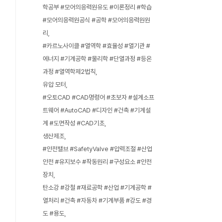
학공부 #모어의응력원유도 #이론정리 #학습
#모어의응력원공식 #공학 #모어의응력원원
리
#카르노사이클 #열역학 #효율성 #열기관 #
에너지 #기계공학 #물리학 #단열과정 #등온
과정 #열역학제2법칙
유압 모터
#오토CAD #CAD명령어 #초보자 #설계소프
트웨어 #AutoCAD #디자인 #건축 #기계설
계 #도면작성 #CAD기초
생산제조
#안전밸브 #SafetyValve #압력조절 #산업
안전 #유지보수 #작동원리 #구성요소 #안전
장치
탄소강 #강철 #재료공학 #산업 #기계공학 #
열처리 #건축 #자동차 #기계부품 #강도 #경
도 #용도