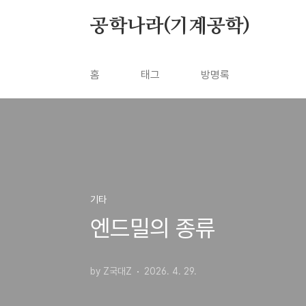
본문 바로가기
공학나라(기계공학)
홈
태그
방명록
기타
엔드밀의 종류
by Z국대Z
2026. 4. 29.