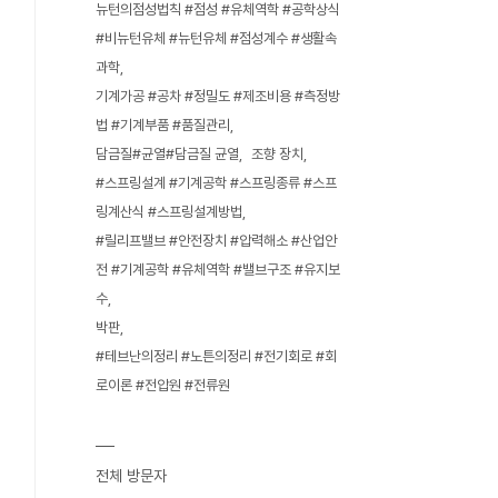
뉴턴의점성법칙 #점성 #유체역학 #공학상식
#비뉴턴유체 #뉴턴유체 #점성계수 #생활속
과학
기계가공 #공차 #정밀도 #제조비용 #측정방
법 #기계부품 #품질관리
담금질#균열#담금질 균열
조향 장치
#스프링설계 #기계공학 #스프링종류 #스프
링계산식 #스프링설계방법
#릴리프밸브 #안전장치 #압력해소 #산업안
전 #기계공학 #유체역학 #밸브구조 #유지보
수
박판
#테브난의정리 #노튼의정리 #전기회로 #회
로이론 #전압원 #전류원
전체 방문자