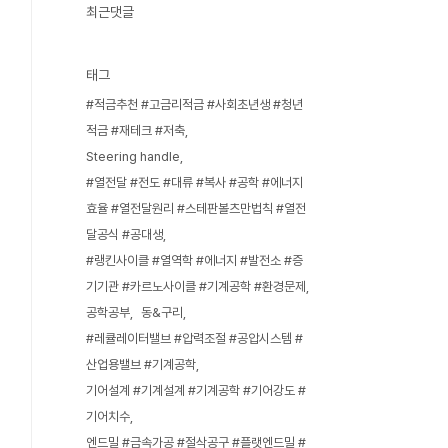
최근댓글
태그
#적금추천 #고금리적금 #사회초년생 #청년
적금 #재테크 #저축
Steering handle
#열전달 #전도 #대류 #복사 #공학 #에너지
효율 #열전달원리 #스테판볼츠만법칙 #열전
달공식 #공대생
#랭킨사이클 #열역학 #에너지 #발전소 #증
기기관 #카르노사이클 #기계공학 #환경문제
공학공부
동&구리
#레큘레이터밸브 #압력조절 #공압시스템 #
산업용밸브 #기계공학
기어설계 #기계설계 #기계공학 #기어강도 #
기어치수
엔드밀 #금속가공 #절삭공구 #플랫엔드밀 #