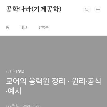
본문 바로가기
공학나라(기계공학)
홈
태그
방명록
카테고리 없음
모어의 응력원 정리 · 원리·공식
·예시
by Z국대Z
2026. 4. 20.