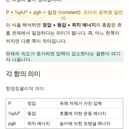
P + ½ρU² + ρgh = 일정 (constant)
· 모어의 응력원 일반
식 ·
이 식을 해석하면
정압 + 동압 + 위치 에너지
의 총합은 흐
름 전체에서
일정하다는 의미가 됩니다. 즉, 어느 한쪽이
커지면 다른 쪽이 작아집니다.
유체의 속도가 증가하면 압력이 감소한다는 결론이 여기
서 나옵니다.
각 항의 의미
항명칭물리적 의미
P
정압
유체 자체가 가진 압력
½ρU²
동압
흐름에 의한 운동 에너지
ρgh
위치 에너지
높이에 의한 포텐셜 에너지