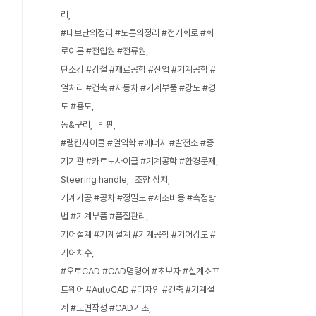
리
#테브난의정리 #노튼의정리 #전기회로 #회
로이론 #전압원 #전류원
탄소강 #강철 #재료공학 #산업 #기계공학 #
열처리 #건축 #자동차 #기계부품 #강도 #경
도 #용도
동&구리
박판
#랭킨사이클 #열역학 #에너지 #발전소 #증
기기관 #카르노사이클 #기계공학 #환경문제
Steering handle
조향 장치
기계가공 #공차 #정밀도 #제조비용 #측정방
법 #기계부품 #품질관리
기어설계 #기계설계 #기계공학 #기어강도 #
기어치수
#오토CAD #CAD명령어 #초보자 #설계소프
트웨어 #AutoCAD #디자인 #건축 #기계설
계 #도면작성 #CAD기초