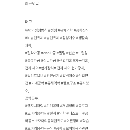
최근댓글
태그
뉴턴의점성법칙 #점성 #유체역학 #공학상식
#비뉴턴유체 #뉴턴유체 #점성계수 #생활속
과학
#절삭가공 #cnc가공 #밀링 #선반 #드릴링
#슬롯가공 #정밀가공 #산업기술 #가공기술
전자 제어#현가장치# 전자 제어 현가장치
#릴리프밸브 #안전장치 #압력해소 #산업안
전 #기계공학 #유체역학 #밸브구조 #유지보
수
공학공부
#엔지니어링 #기계공학 #개념정리 #블로그
#모어의응력원 #설계 #역학 #티스토리 #공
학공부 #모어의응력원유도 #이론정리 #학습
#모어의응력원공식 #공학 #모어의응력원원