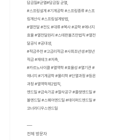
담금질#균열#담금질 균열
#스프링설계 #기계공학 #스프링종류 #스프
링계산식 #스프링설계방법
#열전달 #전도 #대류 #복사 #공학 #에너지
효율 #열전달원리 #스테판볼츠만법칙 #열전
달공식 #공대생
#적금추천 #고금리적금 #사회초년생 #청년
적금 #재테크 #저축
#카르노사이클 #열역학 #효율성 #열기관 #
에너지 #기계공학 #물리학 #단열과정 #등온
과정 #열역학제2법칙
엔드밀 #금속가공 #절삭공구 #플랫엔드밀 #
볼엔드밀 #스퀘어엔드밀 #테이퍼드엔드밀 #
코너라디우스엔드밀
전체 방문자