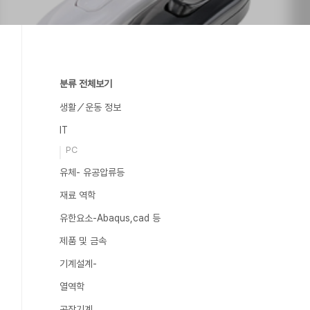
분류 전체보기
생활／운동 정보
IT
PC
유체- 유공압류등
재료 역학
유한요소-Abaqus,cad 등
제품 및 금속
기계설계-
열역학
공작기계