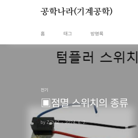
본문 바로가기
공학나라(기계공학)
홈
태그
방명록
전기
▣점멸 스위치의 종류
by Z국대Z
2024. 6. 2.