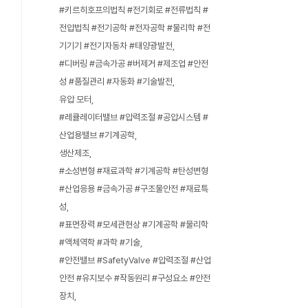
#키르히호프의법칙 #전기회로 #전류법칙 #
전압법칙 #전기공학 #전자공학 #물리학 #전
기기기 #전기자동차 #태양광발전
#디버링 #금속가공 #버제거 #제조업 #안전
성 #품질관리 #자동화 #기술발전
유압 모터
#레큘레이터밸브 #압력조절 #공압시스템 #
산업용밸브 #기계공학
생산제조
#소성변형 #재료과학 #기계공학 #탄성변형
#산업응용 #금속가공 #구조물안전 #재료특
성
#표면장력 #모세관현상 #기계공학 #물리학
#액체역학 #과학 #기술
#안전밸브 #SafetyValve #압력조절 #산업
안전 #유지보수 #작동원리 #구성요소 #안전
장치