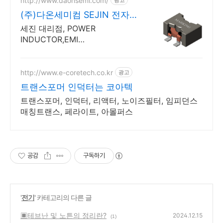
http://www.daonsemi.com/
(주)다온세미컴 SEJIN 전자부
품
세진 대리점, POWER
INDUCTOR,EMI
Filter,Transformer
http://www.e-coretech.co.kr
광고
트랜스포머 인덕터는 코아텍
트랜스포머, 인덕터, 리액터, 노이즈필터, 임피던스
매칭트랜스, 페라이트, 아몰퍼스
공감
구독하기
'
전기
' 카테고리의 다른 글
▣테브난 및 노튼의 정리란?
2024.12.15
(1)