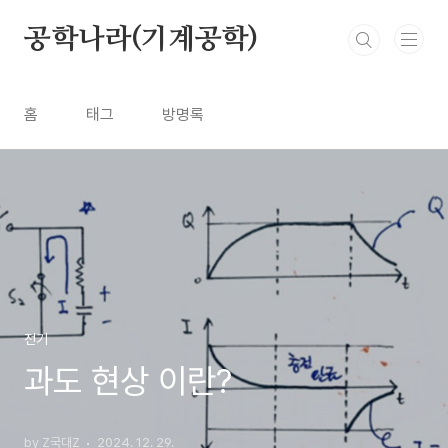
본문 바로가기
공학나라(기계공학)
홈
태그
방명록
전기
과도 현상 이란?
by Z국대Z
2024. 12. 29.