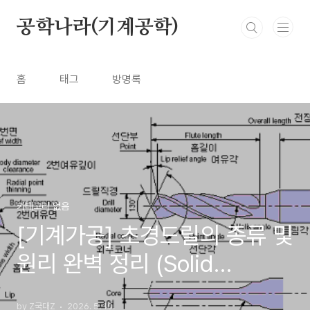
본문 바로가기
공학나라(기계공학)
홈
태그
방명록
카테고리 없음
[기계가공] 초경드릴의 종류 및
원리 완벽 정리 (Solid
Carbide Drill)
by Z국대Z
2026. 5. 10.