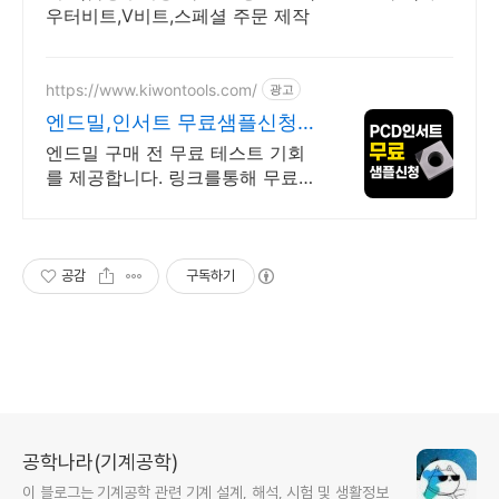
우터비트,V비트,스페셜 주문 제작
https://www.kiwontools.com/
광고
엔드밀,인서트 무료샘플신청
엔드밀 PCD인서트 무료샘플
엔드밀 구매 전 무료 테스트 기회
를 제공합니다. 링크를통해 무료샘
플 신청하세요. 가공 조건에 맞는
엔드밀과 PCD인서트를 추천해드
립니다.
공감
구독하기
공학나라(기계공학)
이 블로그는 기계공학 관련 기계 설계, 해석, 시험 및 생활정보