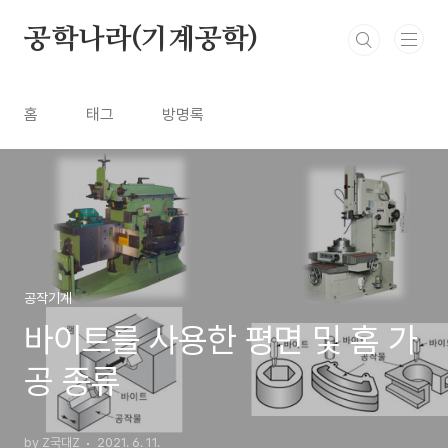
본문 바로가기
공학나라(기계공학)
홈
태그
방명록
공작기계
바이트를 사용한 평면 및 홈 가
공 종류
by Z국대Z
2021. 6. 11.