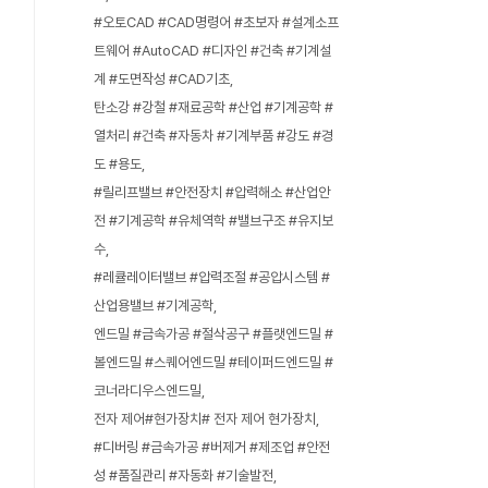
#오토CAD #CAD명령어 #초보자 #설계소프
트웨어 #AutoCAD #디자인 #건축 #기계설
계 #도면작성 #CAD기초
탄소강 #강철 #재료공학 #산업 #기계공학 #
열처리 #건축 #자동차 #기계부품 #강도 #경
도 #용도
#릴리프밸브 #안전장치 #압력해소 #산업안
전 #기계공학 #유체역학 #밸브구조 #유지보
수
#레큘레이터밸브 #압력조절 #공압시스템 #
산업용밸브 #기계공학
엔드밀 #금속가공 #절삭공구 #플랫엔드밀 #
볼엔드밀 #스퀘어엔드밀 #테이퍼드엔드밀 #
코너라디우스엔드밀
전자 제어#현가장치# 전자 제어 현가장치
#디버링 #금속가공 #버제거 #제조업 #안전
성 #품질관리 #자동화 #기술발전