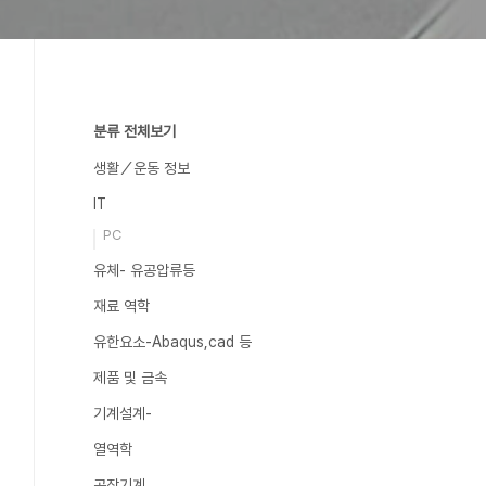
분류 전체보기
생활／운동 정보
IT
PC
유체- 유공압류등
재료 역학
유한요소-Abaqus,cad 등
제품 및 금속
기계설계-
열역학
공작기계