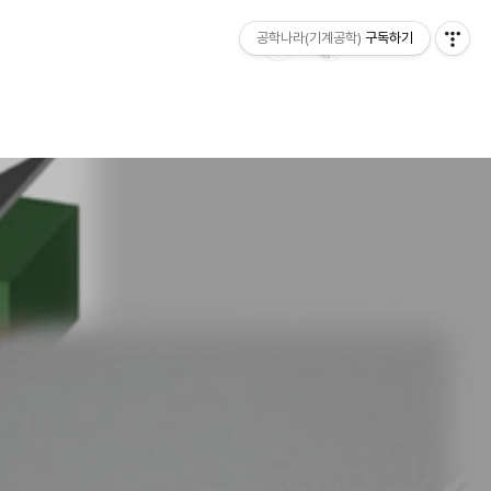
공학나라(기계공학)
구독하기