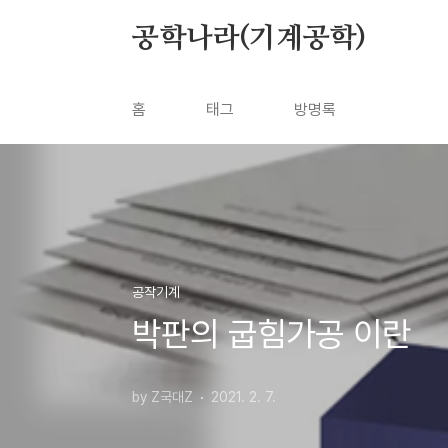
본문 바로가기
공학나라(기계공학)
홈
태그
방명록
공작기계
박판의 굽힘가공 이란
by Z국대Z
2021. 2. 7.