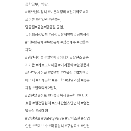
공학공부
박판
#테브난의정리 #노튼의정리 #전기회로 #회
로이론 #전압원 #전류원
담금질#균열#담금질 균열
뉴턴의점성법칙 #점성 #유체역학 #공학상식
#비뉴턴유체 #뉴턴유체 #점성계수 #생활속
과학
#랭킨사이클 #열역학 #에너지 #발전소 #증
기기관 #카르노사이클 #기계공학 #환경문제
#카르노사이클 #열역학 #효율성 #열기관 #
에너지 #기계공학 #물리학 #단열과정 #등온
과정 #열역학제2법칙
#열전달 #전도 #대류 #복사 #공학 #에너지
효율 #열전달원리 #스테판볼츠만법칙 #열전
달공식 #공대생
#안전밸브 #SafetyValve #압력조절 #산업
안전 #유지보수 #작동원리 #구성요소 #안전