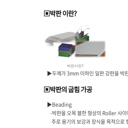
▣박판 이란?
박판이란?
▶두께가 3mm 이하인 일판 강판을 박판
▣박판의 굽힘 가공
▶Beading
-박판을 오목 블한 형상의 Roller 사
주로 용기의 보강과 장식을 목적으로 행