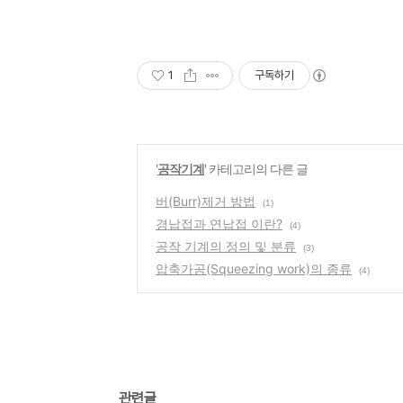
1
구독하기
'
공작기계
' 카테고리의 다른 글
버(Burr)제거 방법
(1)
경납접과 연납접 이란?
(4)
공작 기계의 정의 및 분류
(3)
압축가공(Squeezing work)의 종류
(4)
관련글