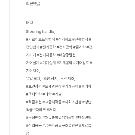
최근댓글
태그
Steering handle
#키르히호프의법칙 #전기회로 #전류법칙 #
전압법칙 #전기공학 #전자공학 #물리학 #전
기기기 #전기자동차 #태양광발전
기어설계 #기계설계 #기계공학 #기어강도 #
기어치수
유압 모터
조향 장치
생산제조
#표면장력 #모세관현상 #기계공학 #물리학
#액체역학 #과학 #기술
#적금추천 #고금리적금 #사회초년생 #청년
적금 #재테크 #저축
#소성변형 #재료과학 #기계공학 #탄성변형
#산업응용 #금속가공 #구조물안전 #재료특
성