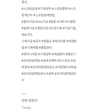
장치
#스프링설계 #기계공학 #스프링종류 #스프
링계산식 #스프링설계방법
#절삭가공 #cnc가공 #밀링 #선반 #드릴링
#슬롯가공 #정밀가공 #산업기술 #가공기술
동&구리
기계가공 #공차 #정밀도 #제조비용 #측정방
법 #기계부품 #품질관리
#엔지니어링 #기계공학 #개념정리 #블로그
#모어의응력원 #설계 #역학 #티스토리 #공
학공부 #모어의응력원유도 #이론정리 #학습
#모어의응력원공식 #공학 #모어의응력원원
리
전체 방문자
Today :