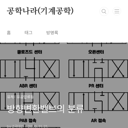
본문 바로가기
공학나라(기계공학)
홈
태그
방명록
유체- 유공압류등
방향변환밸브의 분류
by Z국대Z
2020. 11. 21.