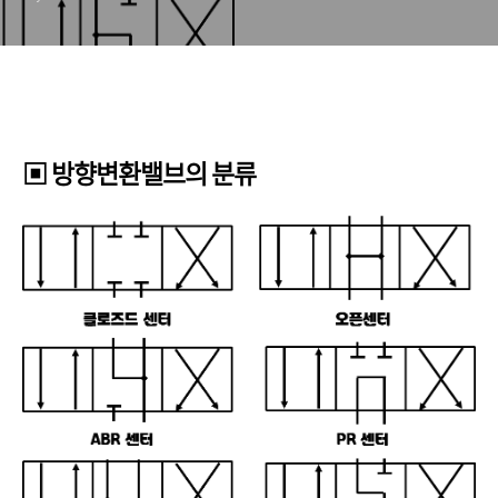
▣ 방향변환밸브의 분류