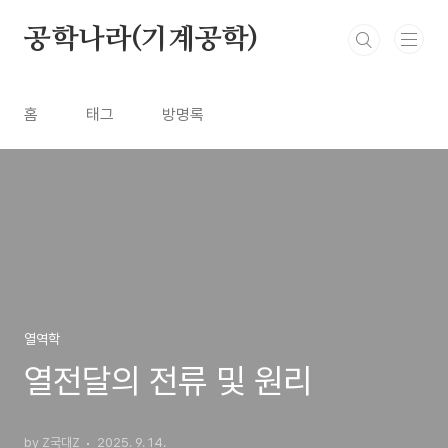
본문 바로가기
공학나라(기계공학)
홈
태그
방명록
열역학
열전달의 전류 및 원리
by Z국대Z
2025. 9. 14.