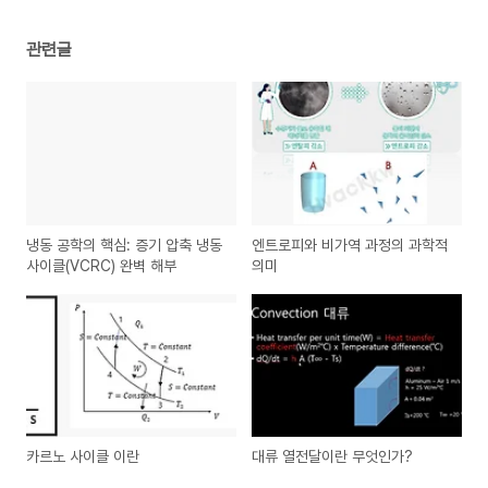
관련글
냉동 공학의 핵심: 증기 압축 냉동
엔트로피와 비가역 과정의 과학적
사이클(VCRC) 완벽 해부
의미
카르노 사이클 이란
대류 열전달이란 무엇인가?