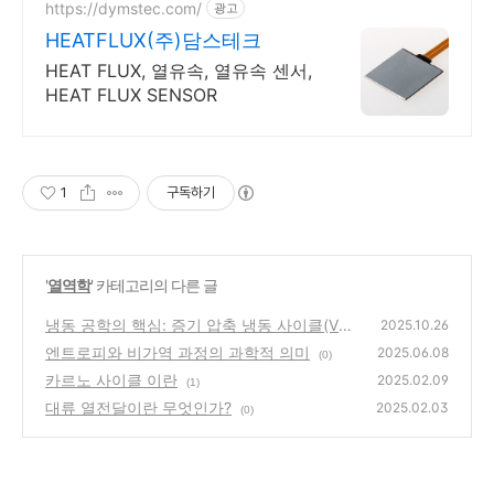
https://dymstec.com/
광고
HEATFLUX(주)담스테크
HEAT FLUX, 열유속, 열유속 센서,
HEAT FLUX SENSOR
1
구독하기
'
열역학
' 카테고리의 다른 글
냉동 공학의 핵심: 증기 압축 냉동 사이클(VCR
2025.10.26
C) 완벽 해부
엔트로피와 비가역 과정의 과학적 의미
(0)
2025.06.08
(0)
카르노 사이클 이란
2025.02.09
(1)
대류 열전달이란 무엇인가?
2025.02.03
(0)