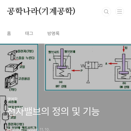
본문 바로가기
공학나라(기계공학)
홈
태그
방명록
열역학
전자밸브의 정의 및 기능
by Z국대Z
2024. 11. 10.