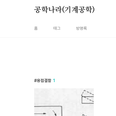
본문 바로가기
공학나라(기계공학)
홈
태그
방명록
용접결함
1