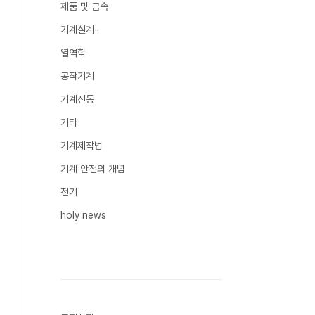
제품 및 금속
기계설계-
열역학
공작기계
기계진동
기타
기계제작법
기계 안전의 개념
전기
holy news