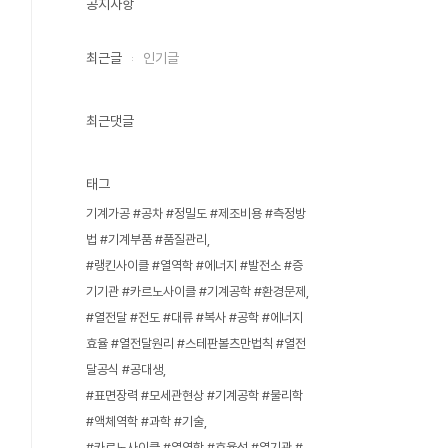
공지사항
최근글
인기글
최근댓글
태그
기계가공 #공차 #정밀도 #제조비용 #측정방
법 #기계부품 #품질관리
#랭킨사이클 #열역학 #에너지 #발전소 #증
기기관 #카르노사이클 #기계공학 #환경문제
#열전달 #전도 #대류 #복사 #공학 #에너지
효율 #열전달원리 #스테판볼츠만법칙 #열전
달공식 #공대생
#표면장력 #모세관현상 #기계공학 #물리학
#액체역학 #과학 #기술
#카르노사이클 #열역학 #효율성 #열기관 #