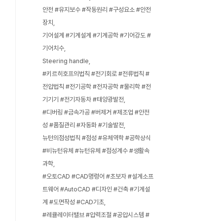
안전 #유지보수 #작동원리 #구성요소 #안전
장치
기어설계 #기계설계 #기계공학 #기어강도 #
기어치수
Steering handle
#키르히호프의법칙 #전기회로 #전류법칙 #
전압법칙 #전기공학 #전자공학 #물리학 #전
기기기 #전기자동차 #태양광발전
#디버링 #금속가공 #버제거 #제조업 #안전
성 #품질관리 #자동화 #기술발전
뉴턴의점성법칙 #점성 #유체역학 #공학상식
#비뉴턴유체 #뉴턴유체 #점성계수 #생활속
과학
#오토CAD #CAD명령어 #초보자 #설계소프
트웨어 #AutoCAD #디자인 #건축 #기계설
계 #도면작성 #CAD기초
#레큘레이터밸브 #압력조절 #공압시스템 #