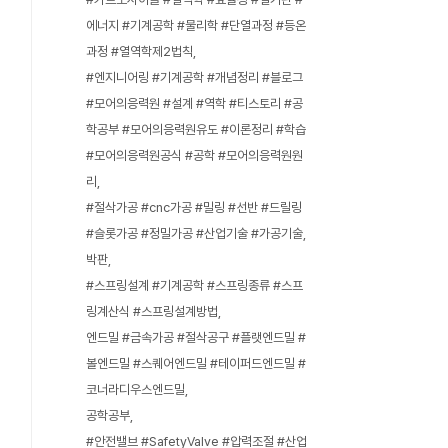
에너지 #기계공학 #물리학 #단열과정 #등온
과정 #열역학제2법칙
#엔지니어링 #기계공학 #개념정리 #블로그
#모어의응력원 #설계 #역학 #티스토리 #공
학공부 #모어의응력원유도 #이론정리 #학습
#모어의응력원공식 #공학 #모어의응력원원
리
#절삭가공 #cnc가공 #밀링 #선반 #드릴링
#슬롯가공 #정밀가공 #산업기술 #가공기술
박판
#스프링설계 #기계공학 #스프링종류 #스프
링계산식 #스프링설계방법
엔드밀 #금속가공 #절삭공구 #플랫엔드밀 #
볼엔드밀 #스퀘어엔드밀 #테이퍼드엔드밀 #
코너라디우스엔드밀
공학공부
#안전밸브 #SafetyValve #압력조절 #산업