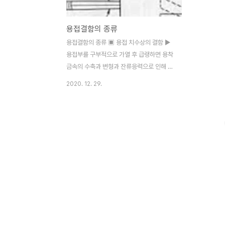
용접결함의 종류
용접결함의 종류 ▣ 용접 치수상의 결함 ▶
용접부를 구부적으로 가열 후 급랭하면 용착
금속의 수축과 변형과 잔류응력으로 인해 생
기는 결함을 말한다. ▣ 용접 구조상 결함 ▶
2020. 12. 29.
균열(Crack) - 용접시 발생하는 응력으로 용
착부 주조 조직이나 풀림 처리된 인성이 낮은
조직에서 생기는 균열을 말한다. 이 균열의
발생원인은 가열과 냉각으로 열응력과 용접
제 두께 차이와 용착금속에 침입한 수소로 인
해 발생한다. ▶ 기공(Blow hole) - 고온의
용착금속 내에 포함된 가스가 응고 시 생기는
일산화탄소의 수분, 수소등이 대기 중으로 방
출되지 못하고 내부에 남아서 생기는 결함을
말한다. ▶ 주상 조직 - 용착금속이 냉각할 때
모재 가까운 부분에서 중심부로 향하여 결정
이 성장하며 기둥모양으로 응고된 것으로 가