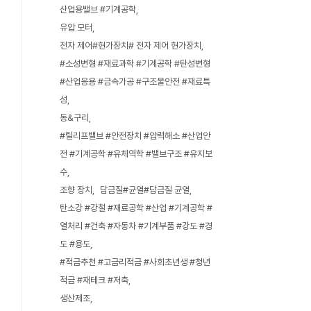
산업용밸브 #기계공학
유압 모터
전자 제어#현가장치# 전자 제어 현가장치
#소성변형 #재료과학 #기계공학 #탄성변형
#산업응용 #금속가공 #구조물안전 #재료특
성
동&구리
#릴리프밸브 #안전장치 #압력해소 #산업안
전 #기계공학 #유체역학 #밸브구조 #유지보
수
조향 장치
담금질#균열#담금질 균열
탄소강 #강철 #재료공학 #산업 #기계공학 #
열처리 #건축 #자동차 #기계부품 #강도 #경
도 #용도
#적금추천 #고금리적금 #사회초년생 #청년
적금 #재테크 #저축
생산제조