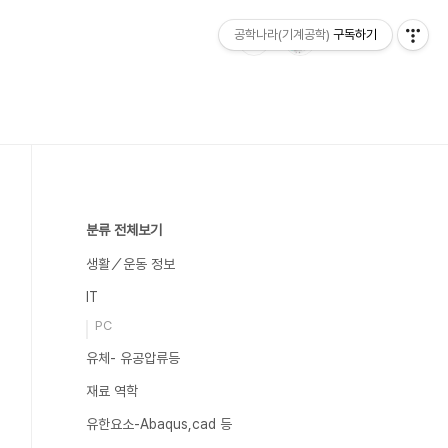
공학나라(기계공학)
구독하기
분류 전체보기
생활／운동 정보
IT
PC
유체- 유공압류등
재료 역학
유한요소-Abaqus,cad 등