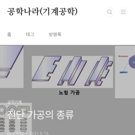
본문 바로가기
공학나라(기계공학)
홈
태그
방명록
공작기계
전단 가공의 종류
by Z국대Z
2021. 5. 13.