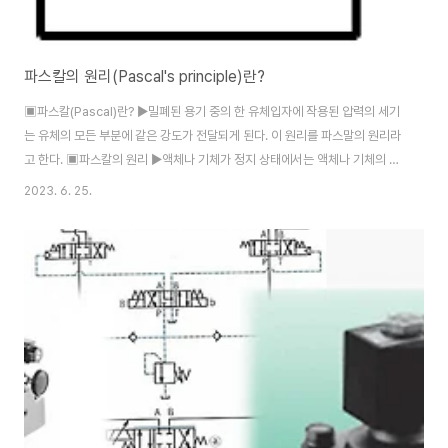
파스칼의 원리(Pascal's principle)란?
▣파스칼(Pascal)란? ▶밀폐된 용기 중의 한 유체입자에 작용된 압력의 세기
는 유체의 모든 부분에 같은 강도가 전달되게 된다. 이 원리를 파스말의 원리라
고 한다. ▣파스칼의 원리 ▶액체나 기체가 정지 상태에서는 액체나 기체의 어
느 한지점에 압력을 가하면 그 압력은 모든 방향에 전파되면, 압체나 기체의 모
2023. 6. 25.
든 부분에 일정하게 전달되는 원리이다. ▶크기가 다른 두 개의 실린더에 액체
를 넣고, 실린더 A1과 A2의 면적에 작용된 전압력의 크기는 F1=P1*A1,
F2=P2*A2가 된다. 따라서 P1=F1/A1, P2=F2/A2 가된다. 이 같이 P1과
P2는 파스칼의 원리 에 의해 크기는 같고 액체의 모든 부분에 가해진다. ▶이
같은 원리는 유압장치에서 가장 중요한 원리이며 유압잭이나 유압프레스등 에
이용된다.