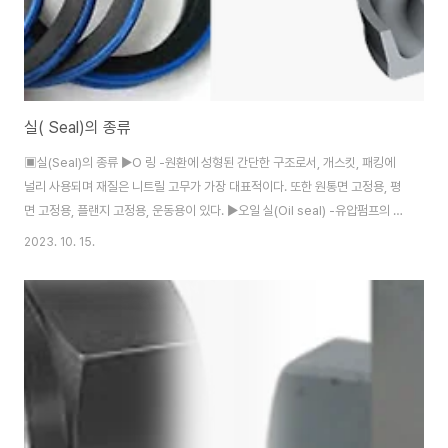
실( Seal)의 종류
▣실(Seal)의 종류 ▶O 링 -원환에 성형된 간단한 구조로서, 개스킷, 패킹에
널리 사용되며 재질은 니트릴 고무가 가장 대표적이다. 또한 원통면 고정용, 평
면 고정용, 플랜지 고정용, 운동용이 있다. ▶오일 실(Oil seal) -유압펌프의 회
전축용, 변환밸브의 완복축용 등 저압용 실에 사용되고 그 재료는 주로 합석고
2023. 10. 15.
무이다. ▶성형패킹 -단면 형상에 합성고무나 합성수지 또 합성고무 속에 천을
혼입 하여 압축성형한 패킹으로 V, U, L, J 형이 있다. 또한 V 형이 가장 많이
사용되며, 주로 왕복운동용으로 사용된다. ▶메커니컬 실(Mechanical seal)
-회전축을 가진 유압기기에 있어서 축둘레의 오일 누설을 방지하는 실로서 슬
라이드 재료는 보통 카본그래파이트, 세라믹 등이 사용되며, 상대재료..