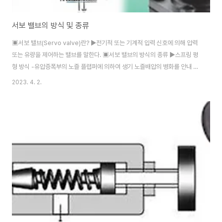
서보 밸브의 방식 및 종류
▣서보 밸브(Servo valve)란? ▶전기적 또는 기계적 입력 신호에 의해 압력
또는 유량을 제어하는 밸브를 말한다. ▣서보 밸브의 방식의 종류 ▶스프링 평
형 방식 -유압증폭부의 노즐 플랩퍼에 의하여 생기 노즐배압의 병화를 안내 밸
브의 스풀 양단에 유도하고, 스풀 양단에 단 평형스프링의 힘이 평형되는 위치
2023. 4. 2.
까지 스풀을 변위 안정시키는 방식을 말한다. ▶힘 피드백 방식 -플랩퍼와 스풀
을 피드백 스프링으로 결합한 구조를 말한다. ▶위치 피드백방식 -노즐과 플랩
퍼와의 틈이 재차 같게되는 위치까지 왔을 때 노즐 배압도 같게 되고, 스풀은 정
위한다. 즉 플랩퍼의 변위에 추종하고 스풀을 유압으로 이동 정위취시키는 방
식을 말한다. ▶유압평형방식 -유압평형방식은 노즐 내의 고정 오리피스 대신
에 스풀 양단과 밸브본체와..