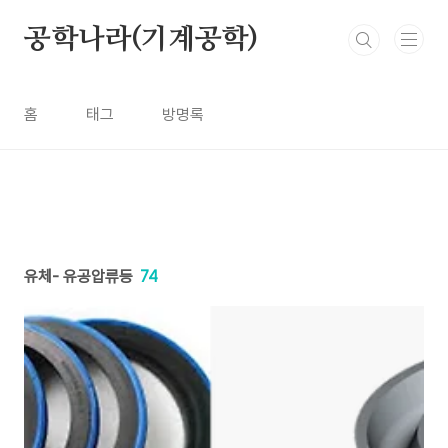
본문 바로가기
공학나라(기계공학)
홈
태그
방명록
유체- 유공압류등
74