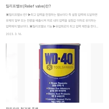
릴리프밸브(Relief valve)란?
▣릴리프밸브 란? ▶최고 압력을 한정하는 밸브이다 즉 설정 압력에 도달하면
유체의 일부 또는 전량을 배출시켜 히로 내의 압력을 설정값 이하로 유지하는
압력제어 밸브이다. ▣릴리프밸브 기능 ▶유압회로의 최고 압력 제한을 한다.
▶각 부품에 과부하 방지를 한다. ▶토크 및 힘을 제어한다. ▣릴리프밸브 종류
2023. 3. 16.
▶직동 작동형 릴리프밸브 -압력 오버드라이브가 크고 채터링이 발생하기 쉬
워 저압, 소유량에 사용 하는 밸브이다. *채터링(chattering) : 릴리프밸브 등
의 밸브시트를 두들겨서 비교적 높은 음을 발생시키는 자력 진동 현상이다. ▶
파일럿 작동형 릴리브 밸브(Pilot operated relief valves) -펌프나 제어 밸
브를 지나치게 큰 압력으로부터 보호하는 것과 함께, 유압 계통의 압력을 일정
하..