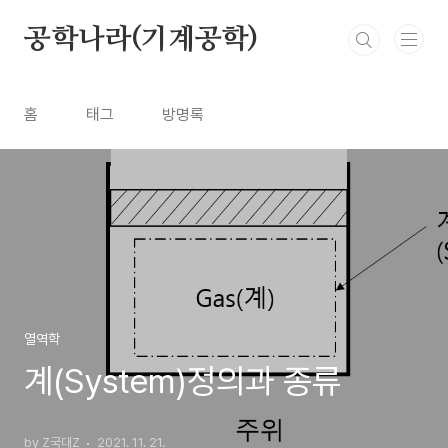
본문 바로가기
공학나라(기계공학)
홈
태그
방명록
열역학
계(System)정의과 종류
by Z국대Z
2021. 11. 21.