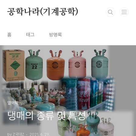
본문 바로가기
공학나라(기계공학)
홈
태그
방명록
열역학
냉매의 종류 및 특성
by Z국대Z
2021. 6. 29.