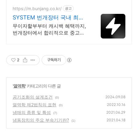
https://m.bunjang.co.kr/
광고
SYSTEM 번개장터 국내 최대
브랜드 중고거래
무이자할부부터 캐시백 혜택까지,
번개장터에서 합리적으로 중고거
래 하세요 전국 각지에서 올라오는
전국구 최다 상품 매일 10만 개 이
상의 신규 상품 업로드
2
구독하기
'
열역학
' 카테고리의 다른 글
공기조화의 설계조건
2024.09.08
(0)
열역학 제2법칙의 표현
2022.10.16
(0)
냉매의 종류 및 특성
2021.06.29
(7)
냉동장치의 주요 부속기기란?
2021.04.18
(1)