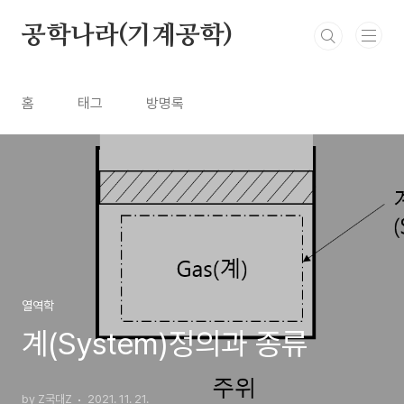
본문 바로가기
공학나라(기계공학)
홈
태그
방명록
열역학
계(System)정의과 종류
by Z국대Z
2021. 11. 21.