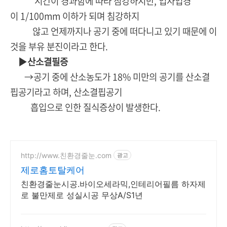
시간이 경과함에 따라 침강하지만, 입자입경
이 1/100mm 이하가 되며 침강하지
않고 언제까지나 공기 중에 떠다니고 있기 때문에 이
것을 부유 분진이라고 한다.
▶
산소결필증
→공기 중에 산소농도가 18% 미만의 공기를 산소결
핍공기라고 하며, 산소결핍공기
흡입으로 인한 질식증상이 발생한다.
http://www.친환경줄눈.com
광고
제로홈토탈케어
친환경줄눈시공.바이오세라믹,인테리어필름 하자제
로 불만제로 성실시공 무상A/S1년