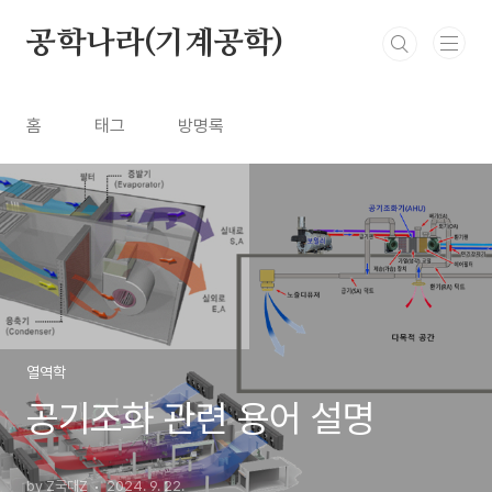
본문 바로가기
공학나라(기계공학)
홈
태그
방명록
열역학
공기조화 관련 용어 설명
by Z국대Z
2024. 9. 22.