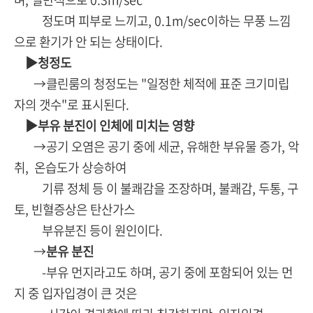
정도며 피부로 느끼고, 0.1m/sec이하는 무풍 느낌
으로 환기가 안 되는 상태이다.
▶청정도
→클린룸의 청정도는 "일정한 체적에 표준 크기미립
자의 갯수"로 표시된다.
▶부유 분진이 인체에 미치는 영향
→공기 오염은 공기 중에 세균, 유해한 부유물 증가, 악
취, 온습도가 상승하여
기류 정체 등 이 불쾌감을 조장하며, 불쾌감, 두통, 구
토, 빈혈증상은 탄산가스
부유분진 등이 원인이다.
→
분유 분진
-부유 먼지라고도 하며, 공기 중에 포함되어 있는 먼
지 중 입자입경이 큰 것은