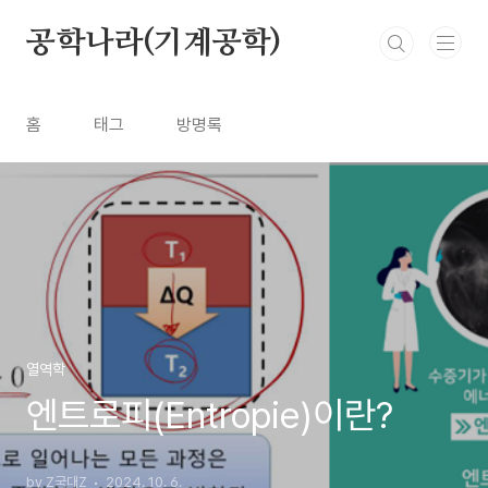
본문 바로가기
공학나라(기계공학)
홈
태그
방명록
열역학
엔트로피(Entropie)이란?
by Z국대Z
2024. 10. 6.