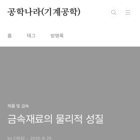
본문 바로가기
공학나라(기계공학)
홈
태그
방명록
제품 및 금속
금속재료의 물리적 성질
by Z국대Z
2020. 8. 25.