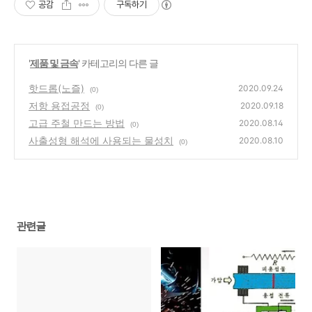
공감
구독하기
'
제품 및 금속
' 카테고리의 다른 글
핫드롭(노즐)
2020.09.24
(0)
저항 용접공정
2020.09.18
(0)
고급 주철 만드는 방법
2020.08.14
(0)
사출성형 해석에 사용되는 물성치
2020.08.10
(0)
관련글