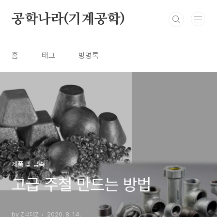
본문 바로가기
공학나라(기계공학)
홈
태그
방명록
제품 및 금속
고급 주철 만드는 방법
by Z국대Z
2020. 8. 14.