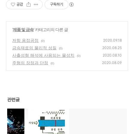
공감
구독하기
'
제품 및 금속
' 카테고리의 다른 글
저항 용접공정
2020.09.18
(0)
금속재료의 물리적 성질
2020.08.25
(0)
사출성형 해석에 사용되는 물성치
2020.08.10
(0)
주형의 장점과 단점
2020.08.09
(0)
관련글