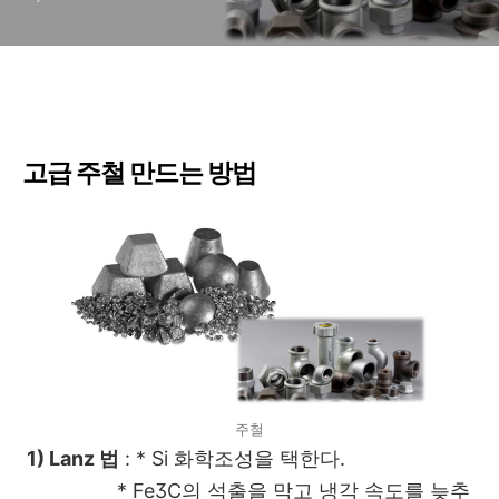
고급 주철 만드는 방법
주철
1) Lanz 법
: * Si 화학조성을 택한다.
* Fe3C의 석출을 막고 냉각 속도를 늦추