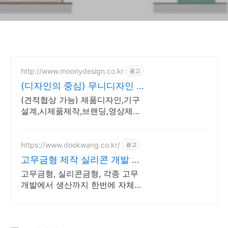
http://www.moonydesign.co.kr
광고
(디자인의 중심) 무니디자인 국
제디자인어워드 레드닷 수상
(견적협상 가능) 제품디자인,기구
설계,시제품제작,브랜딩,영상제작
까지 한번에! 제품 개발에 대한 모
든것을 연구합니다. 언제든지 연락
주시면 친절히 상담드립니다.
https://www.dookwang.co.kr/
광고
고무금형 제작 실리콘 개발 삼
성 LG 협력업체
고무금형, 실리콘금형, 각종 고무
개발에서 생산까지 한번에 자체제
작으로 비용절감