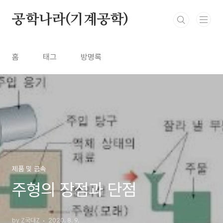
본문 바로가기
공학나라(기계공학)
홈
태그
방명록
제품 및 금속
주형의 장점과 단점
by Z국대Z
2020. 8. 9.