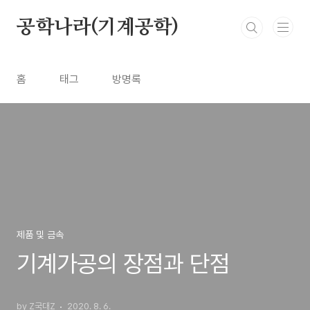
본문 바로가기
공학나라(기계공학)
홈
태그
방명록
제품 및 금속
기계가공의 장점과 단점
by Z국대Z
2020. 8. 6.