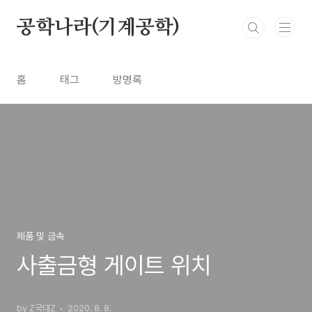
본문 바로가기
공학나라(기계공학)
홈
태그
방명록
제품 및 금속
사출금형 게이트 위치
by Z국대Z
2020. 8. 8.