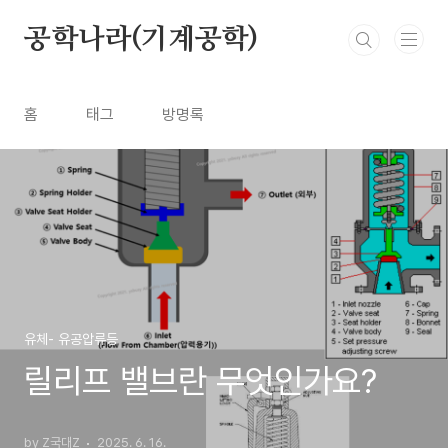
본문 바로가기
공학나라(기계공학)
홈
태그
방명록
유체- 유공압류등
릴리프 밸브란 무엇인가요?
by Z국대Z
2025. 6. 16.