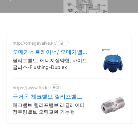
http://omegavalve.kr/
광고
오메가스트레이너/ 오메가밸브
에너지 절감 친환경 밸브
릴리프밸브, 에너지절약형, 사이트
글라스-Flushing-Duplex
https://www.fts.kr
광고
극저온 체크밸브 릴리프밸브
체크밸브 릴리프밸브 레귤레이터
정유량밸브 오링교환 가능형