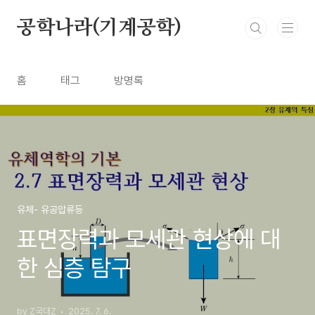
본문 바로가기
공학나라(기계공학)
홈
태그
방명록
유체- 유공압류등
표면장력과 모세관 현상에 대
한 심층 탐구
by Z국대Z
2025. 7. 6.