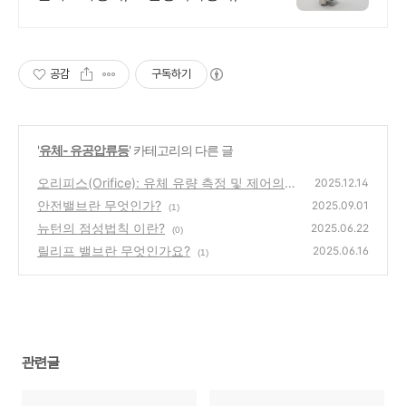
면에너지 다인펜.
공감
구독하기
'
유체- 유공압류등
' 카테고리의 다른 글
오리피스(Orifice): 유체 유량 측정 및 제어의
2025.12.14
핵심 원리부터 종류까지 완벽 해설
안전밸브란 무엇인가?
(0)
2025.09.01
(1)
뉴턴의 점성법칙 이란?
2025.06.22
(0)
릴리프 밸브란 무엇인가요?
2025.06.16
(1)
관련글