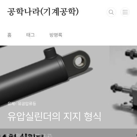
본문 바로가기
공학나라(기계공학)
홈
태그
방명록
유체- 유공압류등
유압실린더의 지지 형식
by Z국대Z
2020. 12. 21.