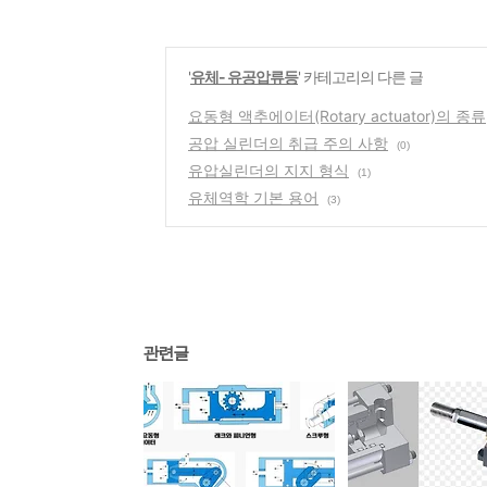
'
유체- 유공압류등
' 카테고리의 다른 글
요동형 액추에이터(Rotary actuator)의 종류
공압 실린더의 취급 주의 사항
(0)
유압실린더의 지지 형식
(1)
유체역학 기본 용어
(3)
관련글