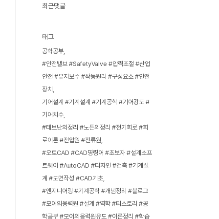
최근댓글
태그
공학공부
#안전밸브 #SafetyValve #압력조절 #산업
안전 #유지보수 #작동원리 #구성요소 #안전
장치
기어설계 #기계설계 #기계공학 #기어강도 #
기어치수
#테브난의정리 #노튼의정리 #전기회로 #회
로이론 #전압원 #전류원
#오토CAD #CAD명령어 #초보자 #설계소프
트웨어 #AutoCAD #디자인 #건축 #기계설
계 #도면작성 #CAD기초
#엔지니어링 #기계공학 #개념정리 #블로그
#모어의응력원 #설계 #역학 #티스토리 #공
학공부 #모어의응력원유도 #이론정리 #학습