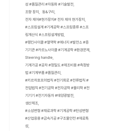
성 #품질관리 #자동화 #기술발전
조향 장치
동&구리
전자 제어#현가장치# 전자 제어 현가장치
#스프링설계 #기계공학 #스프링종류 #스프
링계산식 #스프링설계방법
#랭킨사이클 #열역학 #에너지 #발전소 #증
기기관 #카르노사이클 #기계공학 #환경문제
Steering handle
기계가공 #공차 #정밀도 #제조비용 #측정방
법 #기계부품 #품질관리
#키르히호프의법칙 #전기회로 #전류법칙 #
전압법칙 #전기공학 #전자공학 #물리학 #전
기기기 #전기자동차 #태양광발전
생산제조
#소성변형 #재료과학 #기계공학 #탄성변형
#산업응용 #금속가공 #구조물안전 #재료특
성