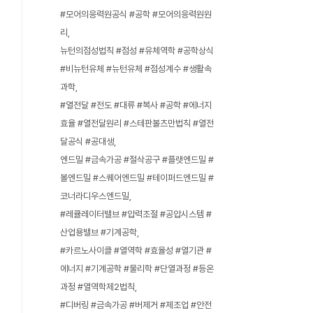
#모어의응력원공식 #공학 #모어의응력원원
리
뉴턴의점성법칙 #점성 #유체역학 #공학상식
#비뉴턴유체 #뉴턴유체 #점성계수 #생활속
과학
#열전달 #전도 #대류 #복사 #공학 #에너지
효율 #열전달원리 #스테판볼츠만법칙 #열전
달공식 #공대생
엔드밀 #금속가공 #절삭공구 #플랫엔드밀 #
볼엔드밀 #스퀘어엔드밀 #테이퍼드엔드밀 #
코너라디우스엔드밀
#레큘레이터밸브 #압력조절 #공압시스템 #
산업용밸브 #기계공학
#카르노사이클 #열역학 #효율성 #열기관 #
에너지 #기계공학 #물리학 #단열과정 #등온
과정 #열역학제2법칙
#디버링 #금속가공 #버제거 #제조업 #안전