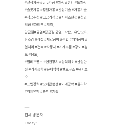
#절삭가공 #cnc가공 #밀링 #선반 #드릴링
#슬롯가공 #정밀가공 #산업기술 #가공기술
#적금추천 #고금리적금 #사회초년생 #청년
적금 #재테크 #저축
담금질#균열#담금질 균열
박판
유압 모터
탄소강 #강철 #재료공학 #산업 #기계공학 #
열처리 #건축 #자동차 #기계부품 #강도 #경
도 #용도
#릴리프밸브 #안전장치 #압력해소 #산업안
전 #기계공학 #유체역학 #밸브구조 #유지보
수
#표면장력 #모세관현상 #기계공학 #물리학
#액체역학 #과학 #기술
전체 방문자
Today :