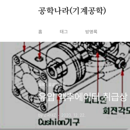
본문 바로가기
공학나라(기계공학)
홈
태그
방명록
유체- 유공압류등
유압 액추에이터 취급상
by Z국대Z
2020. 12. 22.