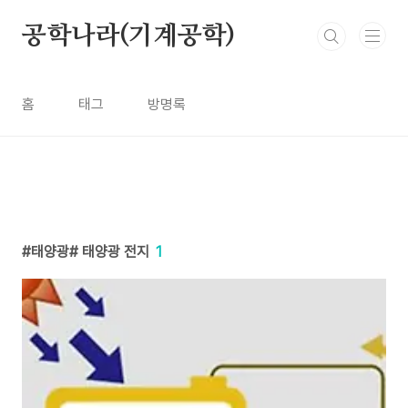
본문 바로가기
공학나라(기계공학)
홈
태그
방명록
태양광# 태양광 전지
1