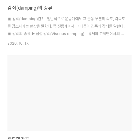
감쇠(damping)의 종류
▣ 감쇠(damping)란? - 일반적으로 운동계에서 그 운동 부분의 속도, 각속도
를 감소시키는 현상을 말한다. 즉 진동계에서 그 때문에 진폭의 감쇠를 말한다.
▣ 감쇠의 종류 ▶ 점성 감쇠(Viscous damping) - 유체와 고체면에서의 점
성저항으로 진동의 진폭이 감소되는 감쇠 을 말한다. → 점성 감쇠는 속도에 비
2020. 10. 17.
례한다. Fd=-Cv=-cx.[C의 단위 :kg·sec/cm] ("C" 를 점성 감쇠 계수라 한
다. , 점성 감쇠력 (Fd) 한다.) ▶ 쿠롬 감쇠(Coulomb dampimg) - 건조한
고체면의 미끄럼마찰에 의한 건성 저항으로 진동의 진폭이 감소되는 현상을 말
한다. Fd(쿠롬감쇠력)=μN [마찰계수 : μ, 수직력 : N] → 쿠롬감쇠는 미끄럼면
사이의 수직면에만 관계되며, 방향은 ..