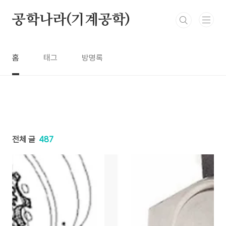
본문 바로가기
공학나라(기계공학)
홈
태그
방명록
전체 글
487