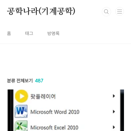
본문 바로가기
공학나라(기계공학)
홈
태그
방명록
분류 전체보기
487