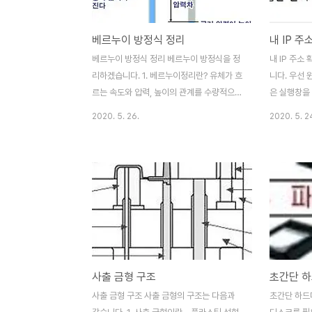
베르누이 방정식 정리
내 IP 
베르누이 방정식 정리 베르누이 방정식을 정
내 IP 주소
리하겠습니다. 1. 베르누이정리란? 유체가 흐
니다. 우선 
르는 속도와 압력, 높이의 관계를 수량적으로
은 실행창을
나타낸 법칙이다. (유체의 위치에너지와 운동
령 프롬포트
2020. 5. 26.
2020. 5. 2
에너지의 합이 항상 일정하다는 성질을 이용
창에 들어가서 
한 것) 유체역학의 기본 법칙 중 하나이며,
를 누립니다.
1738년 D. 베르누이가 발표하였다. 점성과
라고 나오는 
압축성이 없는 이상적인 유체가 규칙적으로
IP입니다.
흐르는 경우에 대해 속력과 압력, 높이의 관
계에 대한 법칙이다. (유체의 위치에너지와
운동에너지의 합이 일정하다는 법칙에서 유
도함.) 위의 그림처럼 굵기가 변하는 관에 공
기를 흐르게 하고 굵기가 다른 부분의 아래로
사출 금형 구조
가는 유리관을 연결한다. 가는 유리관 속에서
의 물의 높이를 관찰하면 굵은 쪽에 연결된
사출 금형 구조 사출 금형의 구조는 다음과
초간단 하드
물기둥은 그 높이가 낮아지고, 가는 쪽에 연