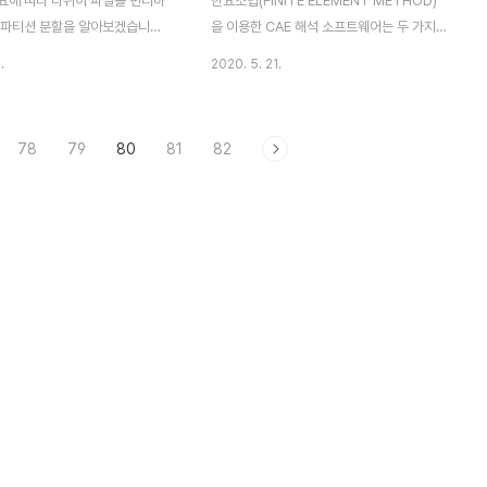
요에 따라 나위어 파일을 편리하
한요소법(FINITE ELEMENT METHOD)
 파티션 분할을 알아보겠습니다.
을 이용한 CAE 해석 소프트웨어는 두 가지
 분할이 무엇인지 간략하게 말씀
접근 방법이 있습니다. 바로 EXPLICIT으로
.
2020. 5. 21.
. 그림을 과같이 한개의 하드디
해석할 것이냐 IMPLICIT으로 해석할 것이
 분배하여 각각의 공간을 만들어
냐입니다. 오늘은 CAE 해석 소프트웨어인
것을 파티션 분할이라고합니다.
Abaqus 해석 진행시 선택하게 되는
78
79
80
81
82
부터 하드디스크 파티션 분할을 해
Explicit vs Implicit 알아보겠습니다 ​ 1.
 제어판→관리도구를 클릭합니
Explicit , Implicit 이란 ＊Implicit finite
관리를 더블 클릭합니다. 디스크
element method: 내연적 유한 요소 법이
할하고자하는 디스크를 선택→ 우
라고 말합니다. ＊Explicit finite element
륨축소를 선택합니다. 하드디스
method: 외연적 유한 요소법이라고 말합니
공간을 입력후 축소를 클릭한다.
다. 2. Explicit , Implicit 차이점 -Implicit
에서 축소할 공간을 입력하여 또
는 정적 응력 해석에서 사..
만든다.) 다음과 같이 할당되지
보이게된다. 이때 할당되지 않음
릭하여 새 단순 볼륨을 클릭한다.