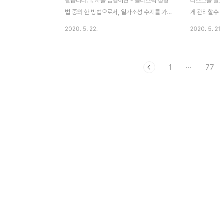
같습니다. 1. 사출 금형이란 - 플라스틱 성형
디스크를 필
결된 물기둥은 높이가 ..
법 중의 한 방법으로서, 열가소성 수지를 가
게 관리할수
열해서 유동 상태로 되었을 때 금형의 공동부
우선 파티션
2020. 5. 22.
2020. 5. 21
의 가압 주입하여 금형 내에서 냉각시킴으로
드리겠습니다
서, 금형의 공동부의 상당하는 성형 품을 만
스크 용량을
드는 방법 2. 로케이팅 링(Locating ring) -
서 사용하는
1
···
77
금형의 가동 측 설치 팜의 중앙에 있는 카운
그럼 지금 
터 보링 자리에 들어가며 사출 성형기의 노즐
보겠습니다.
과 스프루 부시의 중심을 맞추는 데 사용되는
다. 컴퓨터 
부품 3. 고정 측 형판 -성형 품을 성형하는 공
관리 → 분
간을 이루는 형판 중 고정 측에 있는 형판을
클릭하여 볼
말하며 캐비티 부가 내재하며 스프루 부싱 등
크에서 축소
을 고정시키는 기능을 한다. 4. 코어 -성형품
(하드디스크
의 내면을 형성하기 위한 금형의 돌출 부분,
다른 공간을 
즉 플런저, 언더컷 부를 성형하기 위해..
않을 공간이
곳에서 우클
다음..