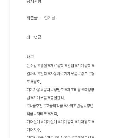
공지사항
최근글
인기글
최근댓글
태그
탄소강 #강철 #재료공학 #산업 #기계공학 #
열처리 #건축 #자동차 #기계부품 #강도 #경
도 #용도
기계가공 #공차 #정밀도 #제조비용 #측정방
법 #기계부품 #품질관리
#적금추천 #고금리적금 #사회초년생 #청년
적금 #재테크 #저축
기어설계 #기계설계 #기계공학 #기어강도 #
기어치수
엔드밀 #금속가공 #절삭공구 #플랫엔드밀 #