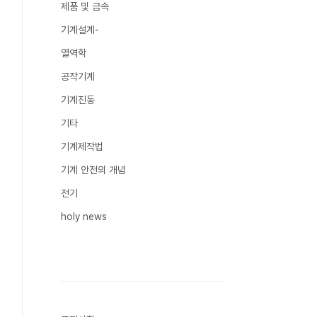
제품 및 금속
기계설계-
열역학
공작기계
기계진동
기타
기계제작법
기계 안전의 개념
전기
holy news