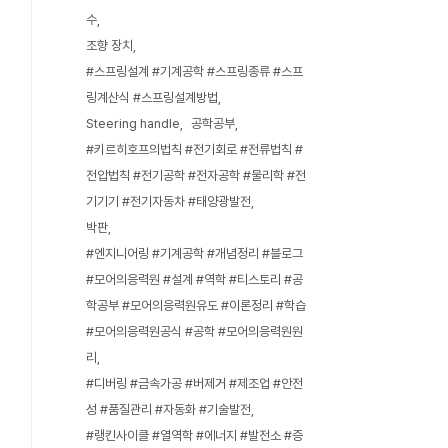
수
조향 장치
#스프링설계 #기계공학 #스프링종류 #스프
링계산식 #스프링설계방법
Steering handle
공학공부
#키르히호프의법칙 #전기회로 #전류법칙 #
전압법칙 #전기공학 #전자공학 #물리학 #전
기기기 #전기자동차 #태양광발전
박판
#엔지니어링 #기계공학 #개념정리 #블로그
#모어의응력원 #설계 #역학 #티스토리 #공
학공부 #모어의응력원유도 #이론정리 #학습
#모어의응력원공식 #공학 #모어의응력원원
리
#디버링 #금속가공 #버제거 #제조업 #안전
성 #품질관리 #자동화 #기술발전
#랭킨사이클 #열역학 #에너지 #발전소 #증