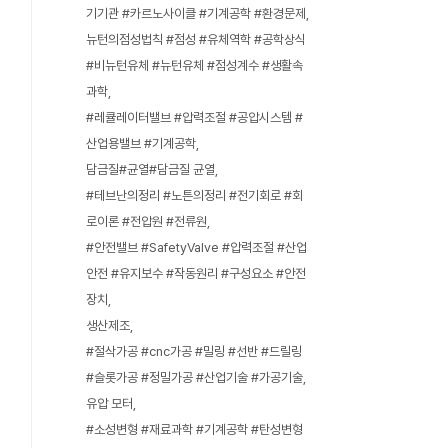
기기관 #카르노사이클 #기계공학 #환경문제
뉴턴의점성법칙 #점성 #유체역학 #공학상식
#비뉴턴유체 #뉴턴유체 #점성계수 #생활속
과학
#레큘레이터밸브 #압력조절 #공압시스템 #
산업용밸브 #기계공학
담금질#균열#담금질 균열
#테브난의정리 #노튼의정리 #전기회로 #회
로이론 #전압원 #전류원
#안전밸브 #SafetyValve #압력조절 #산업
안전 #유지보수 #작동원리 #구성요소 #안전
장치
생산제조
#절삭가공 #cnc가공 #밀링 #선반 #드릴링
#슬롯가공 #정밀가공 #산업기술 #가공기술
유압 모터
#소성변형 #재료과학 #기계공학 #탄성변형