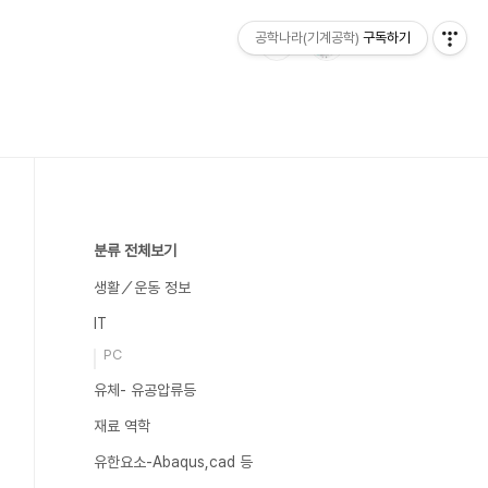
공학나라(기계공학)
구독하기
분류 전체보기
생활／운동 정보
IT
PC
유체- 유공압류등
재료 역학
유한요소-Abaqus,cad 등