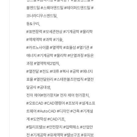
볼엔드밀 #스퀘어엔드밀 #테이퍼드엔드밀 #
코너라디우스엔드밀
동&구리
#표면장력 #모세관현상 #기계공학 #물리학
#액체역학 #과학 #기술
#카르노사이클 #열역학 #효율성 #열기관 #
에너지 #기계공학 #물리학 #단열과정 #등온
과정 #열역학제2법칙
#열전달 #전도 #대류 #복사 #공학 #에너지
효율 #열전달원리 #스테판볼츠만법칙 #열전
달공식 #공대생
전자 제어#현가장치# 전자 제어 현가장치
#오토CAD #CAD명령어 #초보자 #설계소프
트웨어 #AutoCAD #디자인 #건축 #기계설
계 #도면작성 #CAD기초
#릴리프밸브 #안전장치 #압력해소 #산업안
전 #기계공학 #유체역학 #밸브구조 #유지보