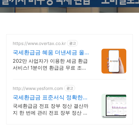
https://www.overtax.co.kr
광고
국세환급금 혜움 더낸세금 올
해 미수령 환급금 조회
202만 사업자가 이용한 세금 환급
서비스! 1분이면 환급금 무료 조회
가능해요! 신규 미수령 환급금 조
회 안내, 신고한 더 낸 세금 돌려받
으세요
http://www.yesform.com
광고
국세환급금 표준서식 정확한
회계재무 관리
국세환급금 전표 장부 정산 결산까
지 한 번에 관리 전표 장부 정산 결
산까지 한 번에 체계적인 회계관리