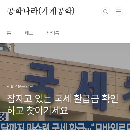
본문 바로가기
공학나라(기계공학)
홈
태그
방명록
생활／운동 정보
잠자고 있는 국세 환급금 확인
하고 찾아가세요
by Z국대Z
2020. 5. 26.