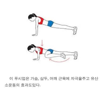
이 푸시업은 가슴, 삼두, 어깨 근육에 자극을주고 유산
소운동의 효과도있다.