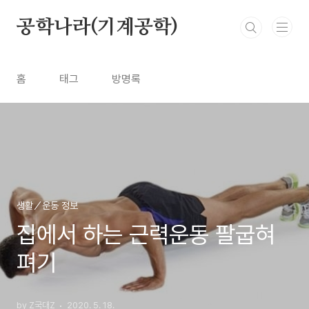
본문 바로가기
공학나라(기계공학)
홈
태그
방명록
생활／운동 정보
집에서 하는 근력운동 팔굽혀
펴기
by Z국대Z
2020. 5. 18.