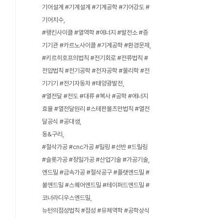
기어설계 #기계설계 #기계공학 #기어강도 #
기어치수
#랭킨사이클 #열역학 #에너지 #발전소 #증
기기관 #카르노사이클 #기계공학 #환경문제
#키르히호프의법칙 #전기회로 #전류법칙 #
전압법칙 #전기공학 #전자공학 #물리학 #전
기기기 #전기자동차 #태양광발전
#열전달 #전도 #대류 #복사 #공학 #에너지
효율 #열전달원리 #스테판볼츠만법칙 #열전
달공식 #공대생
동&구리
#절삭가공 #cnc가공 #밀링 #선반 #드릴링
#슬롯가공 #정밀가공 #산업기술 #가공기술
엔드밀 #금속가공 #절삭공구 #플랫엔드밀 #
볼엔드밀 #스퀘어엔드밀 #테이퍼드엔드밀 #
코너라디우스엔드밀
뉴턴의점성법칙 #점성 #유체역학 #공학상식