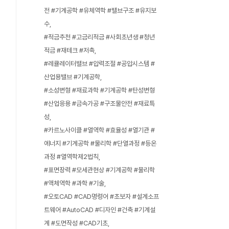
전 #기계공학 #유체역학 #밸브구조 #유지보
수
#적금추천 #고금리적금 #사회초년생 #청년
적금 #재테크 #저축
#레큘레이터밸브 #압력조절 #공압시스템 #
산업용밸브 #기계공학
#소성변형 #재료과학 #기계공학 #탄성변형
#산업응용 #금속가공 #구조물안전 #재료특
성
#카르노사이클 #열역학 #효율성 #열기관 #
에너지 #기계공학 #물리학 #단열과정 #등온
과정 #열역학제2법칙
#표면장력 #모세관현상 #기계공학 #물리학
#액체역학 #과학 #기술
#오토CAD #CAD명령어 #초보자 #설계소프
트웨어 #AutoCAD #디자인 #건축 #기계설
계 #도면작성 #CAD기초