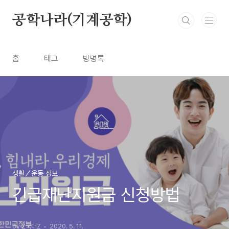
본문 바로가기
공학나라(기계공학)
홈
태그
방명록
생활／운동 정보
긴급재난지원금 신청방법
by Z국대Z
2020. 5. 11.