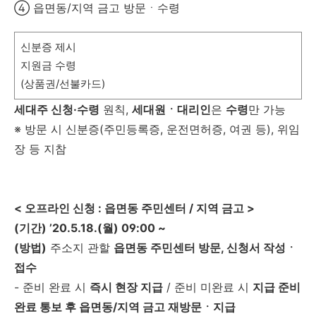
④ 읍면동/지역 금고 방문ㆍ수령
신분증 제시
지원금 수령
(상품권/선불카드)
세대주 신청·수령
원칙,
세대원ㆍ대리인
은
수령
만 가능
※ 방문 시 신분증(주민등록증, 운전면허증, 여권 등), 위임
장 등 지참
< 오프라인 신청 : 읍면동 주민센터 / 지역 금고 >
(기간) ’20.5.18.(월) 09:00 ~
(방법)
주소지 관할
읍면동 주민센터 방문, 신청서 작성ㆍ
접수
- 준비 완료 시
즉시 현장 지급
/ 준비 미완료 시
지급 준비
완료 통보 후 읍면동/지역 금고 재방문ㆍ지급