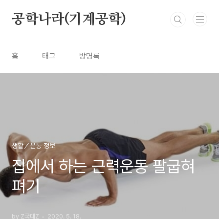
본문 바로가기
공학나라(기계공학)
홈
태그
방명록
생활／운동 정보
집에서 하는 근력운동 팔굽혀
펴기
by Z국대Z
2020. 5. 18.