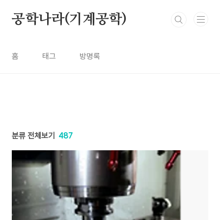
본문 바로가기
공학나라(기계공학)
홈
태그
방명록
분류 전체보기
487